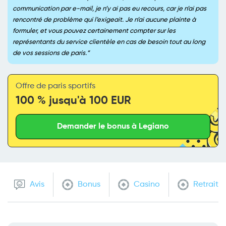
communication par e-mail, je n’y ai pas eu recours, car je n’ai pas
rencontré de problème qui l’exigeait. Je n’ai aucune plainte à
formuler, et vous pouvez certainement compter sur les
représentants du service clientèle en cas de besoin tout au long
de vos sessions de paris.
Offre de paris sportifs
100 % jusqu'à 100 EUR
Demander le bonus à Legiano
Avis
Bonus
Casino
Retrait