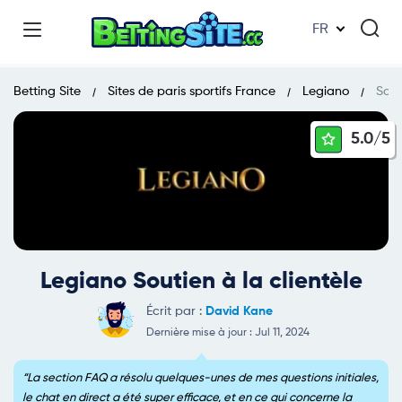
FR
Betting Site
Sites de paris sportifs France
Legiano
Sout
5.0/
5
Legiano Soutien à la clientèle
Écrit par :
David Kane
Dernière mise à jour : Jul 11, 2024
La section FAQ a résolu quelques-unes de mes questions initiales,
le chat en direct a été super efficace, et en ce qui concerne la