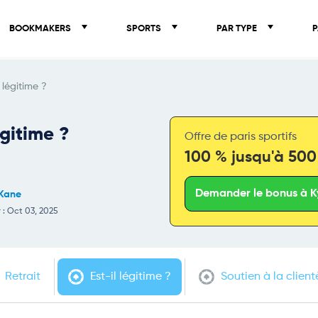
BOOKMAKERS
SPORTS
PAR TYPE
l légitime ?
égitime ?
Offre de paris sportifs
100 % jusqu'à 500
Demander le bonus à K
Kane
 : Oct 03, 2025
Retrait
Est-il légitime ?
Soutien à la client