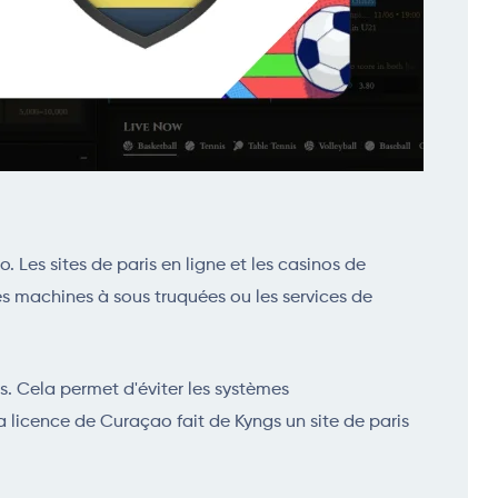
. Les sites de paris en ligne et les casinos de
les machines à sous truquées ou les services de
s. Cela permet d'éviter les systèmes
la licence de Curaçao fait de Kyngs un site de paris