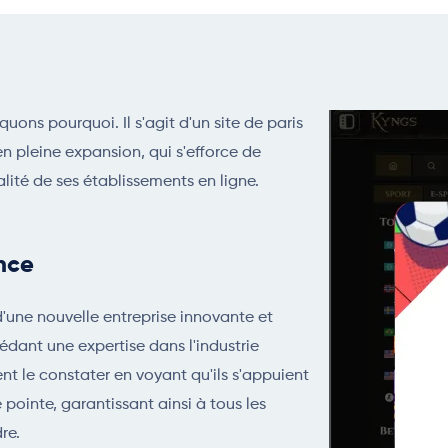
uons pourquoi. Il s'agit d'un site de paris
n pleine expansion, qui s'efforce de
ité de ses établissements en ligne.
ence
 d'une nouvelle entreprise innovante et
ant une expertise dans l'industrie
t le constater en voyant qu'ils s'appuient
 pointe, garantissant ainsi à tous les
re.