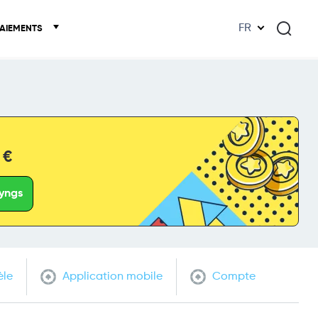
FR
PAIEMENTS
 €
yngs
èle
Application mobile
Compte