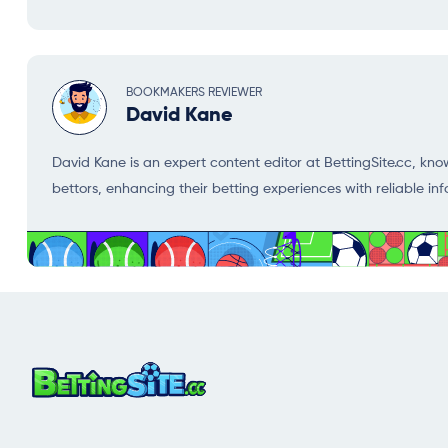
BOOKMAKERS REVIEWER
David Kane
David Kane is an expert content editor at BettingSite.cc, k
bettors, enhancing their betting experiences with reliable inf