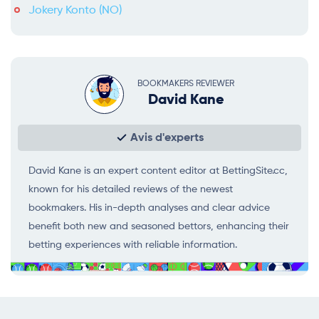
Jokery Konto (NO)
BOOKMAKERS REVIEWER
David Kane
Avis d'experts
David Kane is an expert content editor at BettingSite.cc,
known for his detailed reviews of the newest
bookmakers. His in-depth analyses and clear advice
benefit both new and seasoned bettors, enhancing their
betting experiences with reliable information.