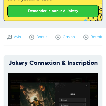
Demander le bonus à Jokery
Avis
Bonus
Casino
Retrait
Jokery Connexion & Inscription