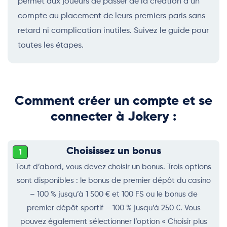
permet aux joueurs de passer de la création d’un
compte au placement de leurs premiers paris sans
retard ni complication inutiles. Suivez le guide pour
toutes les étapes.
Comment créer un compte et se
connecter à Jokery :
Choisissez un bonus
1
Tout d’abord, vous devez choisir un bonus. Trois options
sont disponibles : le bonus de premier dépôt du casino
– 100 % jusqu’à 1 500 € et 100 FS ou le bonus de
premier dépôt sportif – 100 % jusqu’à 250 €. Vous
pouvez également sélectionner l’option « Choisir plus