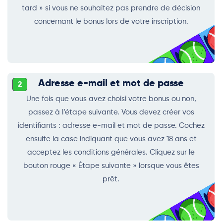
tard » si vous ne souhaitez pas prendre de décision
concernant le bonus lors de votre inscription.
Adresse e-mail et mot de passe
2
Une fois que vous avez choisi votre bonus ou non,
passez à l’étape suivante. Vous devez créer vos
identifiants : adresse e-mail et mot de passe. Cochez
ensuite la case indiquant que vous avez 18 ans et
acceptez les conditions générales. Cliquez sur le
bouton rouge « Étape suivante » lorsque vous êtes
prêt.