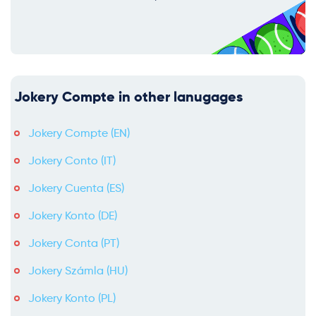
Jokery Compte in other lanugages
Jokery Compte (EN)
Jokery Conto (IT)
Jokery Cuenta (ES)
Jokery Konto (DE)
Jokery Conta (PT)
Jokery Számla (HU)
Jokery Konto (PL)