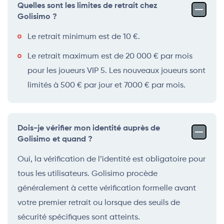
Quelles sont les limites de retrait chez
Golisimo ?
Le retrait minimum est de 10 €.
Le retrait maximum est de 20 000 € par mois
pour les joueurs VIP 5. Les nouveaux joueurs sont
limités à 500 € par jour et 7000 € par mois.
Dois-je vérifier mon identité auprès de
Golisimo et quand ?
Oui, la vérification de l’identité est obligatoire pour
tous les utilisateurs. Golisimo procède
généralement à cette vérification formelle avant
votre premier retrait ou lorsque des seuils de
sécurité spécifiques sont atteints.