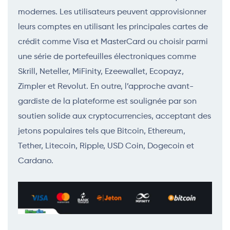
modernes. Les utilisateurs peuvent approvisionner
leurs comptes en utilisant les principales cartes de
crédit comme Visa et MasterCard ou choisir parmi
une série de portefeuilles électroniques comme
Skrill, Neteller, MiFinity, Ezeewallet, Ecopayz,
Zimpler et Revolut. En outre, l’approche avant-
gardiste de la plateforme est soulignée par son
soutien solide aux cryptocurrencies, acceptant des
jetons populaires tels que Bitcoin, Ethereum,
Tether, Litecoin, Ripple, USD Coin, Dogecoin et
Cardano.