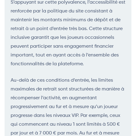
S’appuyant sur cette polyvalence, l’accessibilité est
renforcée par la politique du site consistant à
maintenir les montants minimums de dépôt et de
retrait à un point d’entrée très bas. Cette structure
inclusive garantit que les joueurs occasionnels
peuvent participer sans engagement financier
important, tout en ayant accès à l’ensemble des
fonctionnalités de la plateforme.
Au-delà de ces conditions d’entrée, les limites
maximales de retrait sont structurées de manière à
récompenser l’activité, en augmentant
progressivement au fur et à mesure qu’un joueur
progresse dans les niveaux VIP. Par exemple, ceux
qui commencent au niveau 1 sont limités à 500 €
par jour et à 7 000 € par mois. Au fur et à mesure