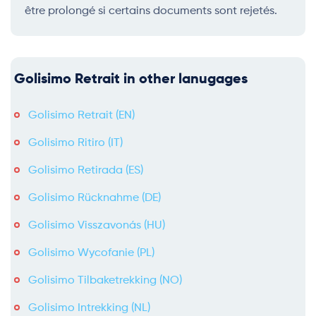
être prolongé si certains documents sont rejetés.
Golisimo Retrait in other lanugages
Golisimo Retrait (EN)
Golisimo Ritiro (IT)
Golisimo Retirada (ES)
Golisimo Rücknahme (DE)
Golisimo Visszavonás (HU)
Golisimo Wycofanie (PL)
Golisimo Tilbaketrekking (NO)
Golisimo Intrekking (NL)