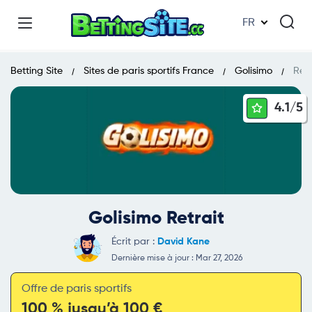
FR
Betting Site
Sites de paris sportifs France
Golisimo
Retr
4.1/
5
Golisimo Retrait
Écrit par :
David Kane
Dernière mise à jour : Mar 27, 2026
Offre de paris sportifs
100 % jusqu’à 100 €