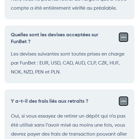
compte a été entièrement vérifié au préalable.
Quelles sont les devises acceptées sur
FunBet ?
Les devises suivantes sont toutes prises en charge
par FunBet : EUR, USD, CAD, AUD, CLP, CZK, HUF,
NOK, NZD, PEN et PLN.
Y a-t-il des frais liés aux retraits ?
Oui, si vous essayez de retirer un dépôt qui n’a pas
été utilisé sans l’avoir misé au moins une fois, vous
devrez payer des frais de transaction pouvant aller