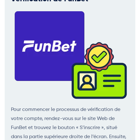
Pour commencer le processus de vérification de
votre compte, rendez-vous sur le site Web de
FunBet et trouvez le bouton « S’inscrire », situé
dans la partie supérieure droite de l’écran. Ensuite,