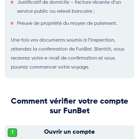
Justificatif de domicile – facture récente d’un
service public ou relevé bancaire ;
Preuve de propriété du moyen de paiement.
Une fois vos documents soumis à l’inspection,
attendez la confirmation de FunBet. Bientôt, vous
recevrez votre e-mail de confirmation et vous
pourrez commencer votre voyage.
Comment vérifier votre compte
sur FunBet
Ouvrir un compte
1