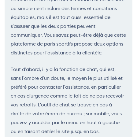
ou simplement inclure des termes et conditions
équitables, mais il est tout aussi essentiel de
s'assurer que les deux parties peuvent
communiquer. Vous savez peut-être déjà que cette
plateforme de paris sportifs propose deux options
distinctes pour l'assistance à la clientèle.
Tout d'abord, il y a la fonction de chat, qui est,
sans l'ombre d'un doute, le moyen le plus utilisé et
préféré pour contacter l'assistance, en particulier
en cas d'urgence comme le fait de ne pas recevoir
vos retraits. L'outil de chat se trouve en bas à
droite de votre écran de bureau ; sur mobile, vous
pouvez y accéder par le menu en haut à gauche
ou en faisant défiler le site jusqu'en bas.