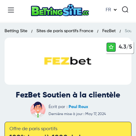
FR
Betting Site
Sites de paris sportifs France
FezBet
Soutie
4.3/
5
FezBet Soutien à la clientèle
Écrit par :
Paul Roux
Dernière mise à jour : May 17, 2024
Offre de paris sportifs