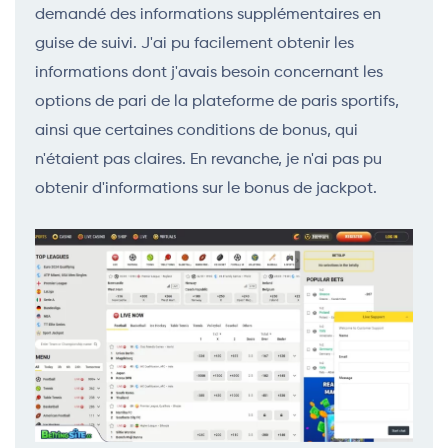
demandé des informations supplémentaires en
guise de suivi. J'ai pu facilement obtenir les
informations dont j'avais besoin concernant les
options de pari de la plateforme de paris sportifs,
ainsi que certaines conditions de bonus, qui
n'étaient pas claires. En revanche, je n'ai pas pu
obtenir d'informations sur le bonus de jackpot.