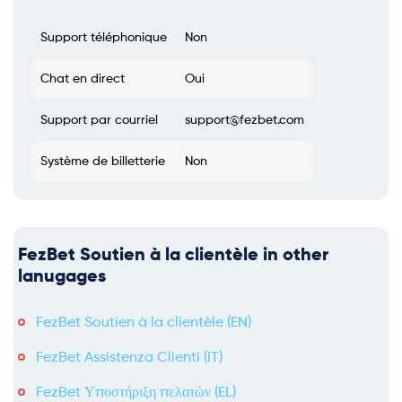
Support téléphonique
Non
Chat en direct
Oui
Support par courriel
support@fezbet.com
Système de billetterie
Non
FezBet Soutien à la clientèle in other
lanugages
FezBet Soutien à la clientèle (EN)
FezBet Assistenza Clienti (IT)
FezBet Υποστήριξη πελατών (EL)