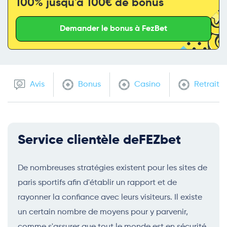
100% jusqu'à 100€ de bonus
Demander le bonus à FezBet
Avis
Bonus
Casino
Retrait
Service clientèle deFEZbet
De nombreuses stratégies existent pour les sites de
paris sportifs afin d'établir un rapport et de
rayonner la confiance avec leurs visiteurs. Il existe
un certain nombre de moyens pour y parvenir,
comme s'assurer que tout le monde est en sécurité