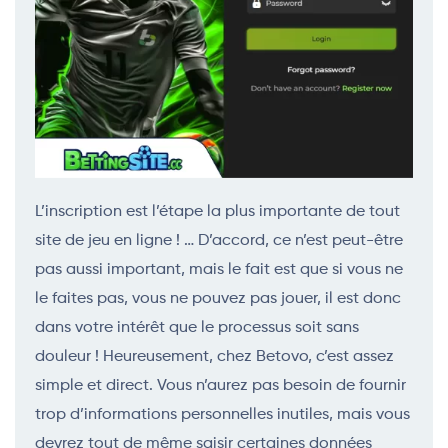
L’inscription est l’étape la plus importante de tout
site de jeu en ligne ! … D’accord, ce n’est peut-être
pas aussi important, mais le fait est que si vous ne
le faites pas, vous ne pouvez pas jouer, il est donc
dans votre intérêt que le processus soit sans
douleur ! Heureusement, chez Betovo, c’est assez
simple et direct. Vous n’aurez pas besoin de fournir
trop d’informations personnelles inutiles, mais vous
devrez tout de même saisir certaines données