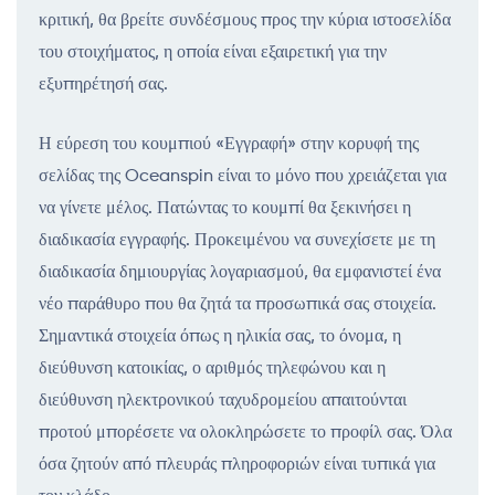
κριτική, θα βρείτε συνδέσμους προς την κύρια ιστοσελίδα
του στοιχήματος, η οποία είναι εξαιρετική για την
εξυπηρέτησή σας.
Η εύρεση του κουμπιού «Εγγραφή» στην κορυφή της
σελίδας της Oceanspin είναι το μόνο που χρειάζεται για
να γίνετε μέλος. Πατώντας το κουμπί θα ξεκινήσει η
διαδικασία εγγραφής. Προκειμένου να συνεχίσετε με τη
διαδικασία δημιουργίας λογαριασμού, θα εμφανιστεί ένα
νέο παράθυρο που θα ζητά τα προσωπικά σας στοιχεία.
Σημαντικά στοιχεία όπως η ηλικία σας, το όνομα, η
διεύθυνση κατοικίας, ο αριθμός τηλεφώνου και η
διεύθυνση ηλεκτρονικού ταχυδρομείου απαιτούνται
προτού μπορέσετε να ολοκληρώσετε το προφίλ σας. Όλα
όσα ζητούν από πλευράς πληροφοριών είναι τυπικά για