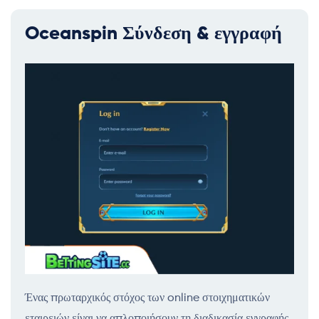
Oceanspin Σύνδεση & εγγραφή
Ένας πρωταρχικός στόχος των online στοιχηματικών