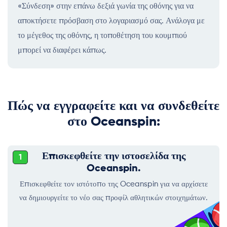
«Σύνδεση» στην επάνω δεξιά γωνία της οθόνης για να
αποκτήσετε πρόσβαση στο λογαριασμό σας. Ανάλογα με
το μέγεθος της οθόνης, η τοποθέτηση του κουμπιού
μπορεί να διαφέρει κάπως.
Πώς να εγγραφείτε και να συνδεθείτε
στο Oceanspin:
Επισκεφθείτε την ιστοσελίδα της
1
Oceanspin.
Επισκεφθείτε τον ιστότοπο της Oceanspin για να αρχίσετε
να δημιουργείτε το νέο σας προφίλ αθλητικών στοιχημάτων.