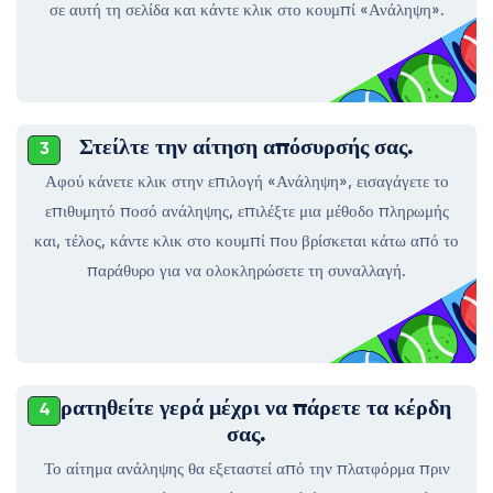
σε αυτή τη σελίδα και κάντε κλικ στο κουμπί «Ανάληψη».
Στείλτε την αίτηση απόσυρσής σας.
3
Αφού κάνετε κλικ στην επιλογή «Ανάληψη», εισαγάγετε το
επιθυμητό ποσό ανάληψης, επιλέξτε μια μέθοδο πληρωμής
και, τέλος, κάντε κλικ στο κουμπί που βρίσκεται κάτω από το
παράθυρο για να ολοκληρώσετε τη συναλλαγή.
Κρατηθείτε γερά μέχρι να πάρετε τα κέρδη
4
σας.
Το αίτημα ανάληψης θα εξεταστεί από την πλατφόρμα πριν