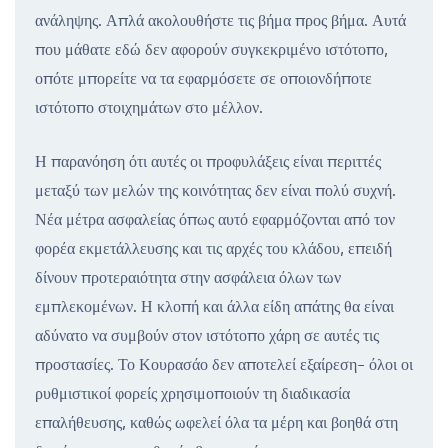
ανάληψης. Απλά ακολουθήστε τις βήμα προς βήμα. Αυτά
που μάθατε εδώ δεν αφορούν συγκεκριμένο ιστότοπο,
οπότε μπορείτε να τα εφαρμόσετε σε οποιονδήποτε
ιστότοπο στοιχημάτων στο μέλλον.
Η παρανόηση ότι αυτές οι προφυλάξεις είναι περιττές
μεταξύ των μελών της κοινότητας δεν είναι πολύ συχνή.
Νέα μέτρα ασφαλείας όπως αυτό εφαρμόζονται από τον
φορέα εκμετάλλευσης και τις αρχές του κλάδου, επειδή
δίνουν προτεραιότητα στην ασφάλεια όλων των
εμπλεκομένων. Η κλοπή και άλλα είδη απάτης θα είναι
αδύνατο να συμβούν στον ιστότοπο χάρη σε αυτές τις
προστασίες. Το Κουρασάο δεν αποτελεί εξαίρεση- όλοι οι
ρυθμιστικοί φορείς χρησιμοποιούν τη διαδικασία
επαλήθευσης, καθώς ωφελεί όλα τα μέρη και βοηθά στη