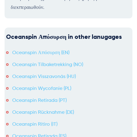
διεκπεραιωθούν.
Oceanspin Απόσυρση in other lanugages
Oceanspin Απόσυρση (EN)
Oceanspin Tilbaketrekking (NO)
Oceanspin Visszavonás (HU)
Oceanspin Wycofanie (PL)
Oceanspin Retirada (PT)
Oceanspin Rücknahme (DE)
Oceanspin Ritiro (IT)
Oceanspin Retirada (ES)