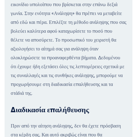
εικονίδιο υπολοίπου που βρίσκεται στην επάνω δεξιά
γωνία. Στην ενότητα «Ανάληψη» θα πρέπει να μεταβείτε
από εδώ και πέρα. Επιλέξτε τη μέθοδο ανάληψης που σας
βολεύει καλύτερα αφού καταχωρίσετε το ποσό που
θέλετε να αποσύρετε. Το προσωπικό του χειριστή θα
αξιολογήσει το αίτημά σας για ανάληψη όταν
ολοκληρώσετε τα προαναφερθέντα βήματα. Δεδομένου
ότι έχουμε ήδη εξετάσει όλες τις λεπτομέρειες σχετικά με
τις συναλλαγές και τις συνθήκες ανάληψης, μπορούμε να
προχωρήσουμε στη διαδικασία επαλήθευσης και τα
στάδιά της.
Διαδικασία επαλήθευσης
Πριν από την αίτηση ανάληψης, δεν θα έχετε πρόσβαση
στα κέρδη σας. Και αυτό ακριβώς είναι που θα