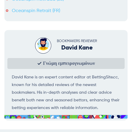
Oceanspin Retrait (FR)
BOOKMAKERS REVIEWER
David Kane
Γνώμη εμπειρογνωμόνων
David Kane is an expert content editor at BettingSite.cc,
known for his detailed reviews of the newest
bookmakers. His in-depth analyses and clear advice
benefit both new and seasoned bettors, enhancing their
betting experiences with reliable information.