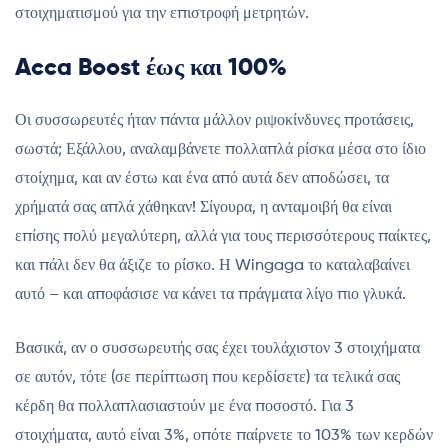
στοιχηματισμού για την επιστροφή μετρητών.
Acca Boost έως και 100%
Οι συσσωρευτές ήταν πάντα μάλλον ριψοκίνδυνες προτάσεις,
σωστά; Εξάλλου, αναλαμβάνετε πολλαπλά ρίσκα μέσα στο ίδιο
στοίχημα, και αν έστω και ένα από αυτά δεν αποδώσει, τα
χρήματά σας απλά χάθηκαν! Σίγουρα, η ανταμοιβή θα είναι
επίσης πολύ μεγαλύτερη, αλλά για τους περισσότερους παίκτες,
και πάλι δεν θα άξιζε το ρίσκο. Η Wingaga το καταλαβαίνει
αυτό – και αποφάσισε να κάνει τα πράγματα λίγο πιο γλυκά.
Βασικά, αν ο συσσωρευτής σας έχει τουλάχιστον 3 στοιχήματα
σε αυτόν, τότε (σε περίπτωση που κερδίσετε) τα τελικά σας
κέρδη θα πολλαπλασιαστούν με ένα ποσοστό. Για 3
στοιχήματα, αυτό είναι 3%, οπότε παίρνετε το 103% των κερδών