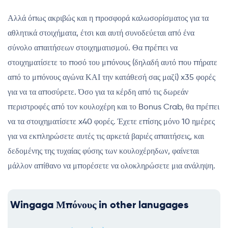
Αλλά όπως ακριβώς και η προσφορά καλωσορίσματος για τα
αθλητικά στοιχήματα, έτσι και αυτή συνοδεύεται από ένα
σύνολο απαιτήσεων στοιχηματισμού. Θα πρέπει να
στοιχηματίσετε το ποσό του μπόνους (δηλαδή αυτό που πήρατε
από το μπόνους αγώνα ΚΑΙ την κατάθεσή σας μαζί) x35 φορές
για να τα αποσύρετε. Όσο για τα κέρδη από τις δωρεάν
περιστροφές από τον κουλοχέρη και το Bonus Crab, θα πρέπει
να τα στοιχηματίσετε x40 φορές. Έχετε επίσης μόνο 10 ημέρες
για να εκπληρώσετε αυτές τις αρκετά βαριές απαιτήσεις, και
δεδομένης της τυχαίας φύσης των κουλοχέρηδων, φαίνεται
μάλλον απίθανο να μπορέσετε να ολοκληρώσετε μια ανάληψη.
Wingaga Μπόνους in other lanugages