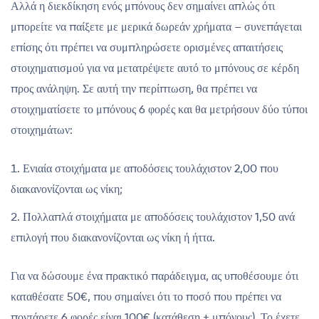
Αλλά η διεκδίκηση ενός μπόνους δεν σημαίνει απλώς ότι
μπορείτε να παίξετε με μερικά δωρεάν χρήματα – συνεπάγεται
επίσης ότι πρέπει να συμπληρώσετε ορισμένες απαιτήσεις
στοιχηματισμού για να μετατρέψετε αυτό το μπόνους σε κέρδη
προς ανάληψη. Σε αυτή την περίπτωση, θα πρέπει να
στοιχηματίσετε το μπόνους 6 φορές και θα μετρήσουν δύο τύποι
στοιχημάτων:
Ενιαία στοιχήματα με αποδόσεις τουλάχιστον 2,00 που
διακανονίζονται ως νίκη;
Πολλαπλά στοιχήματα με αποδόσεις τουλάχιστον 1,50 ανά
επιλογή που διακανονίζονται ως νίκη ή ήττα.
Για να δώσουμε ένα πρακτικό παράδειγμα, ας υποθέσουμε ότι
καταθέσατε 50€, που σημαίνει ότι το ποσό που πρέπει να
ποντάρετε 6 φορές είναι 100€ (κατάθεση + μπόνους). Το έχετε