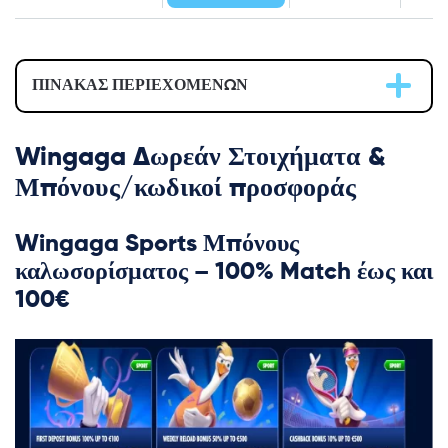
ΠΊΝΑΚΑΣ ΠΕΡΙΕΧΟΜΈΝΩΝ
Wingaga Δωρεάν Στοιχήματα &
Μπόνους/κωδικοί προσφοράς
Wingaga Sports Μπόνους
καλωσορίσματος – 100% Match έως και
100€