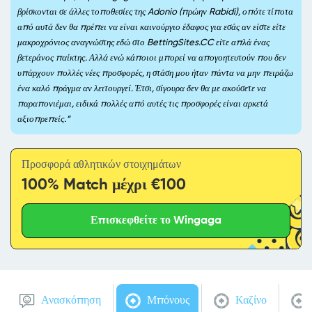
βρίσκονται σε άλλες τοποθεσίες της Adonio (πρώην Rabidi), οπότε τίποτα
από αυτά δεν θα πρέπει να είναι καινούργιο έδαφος για εσάς αν είστε είτε
μακροχρόνιος αναγνώστης εδώ στο BettingSites.CC είτε απλά ένας
βετεράνος παίκτης. Αλλά ενώ κάποιοι μπορεί να απογοητευτούν που δεν
υπάρχουν πολλές νέες προσφορές, η στάση μου ήταν πάντα να μην πειράζω
ένα καλό πράγμα αν λειτουργεί. Έτσι, σίγουρα δεν θα με ακούσετε να
παραπονιέμαι, ειδικά πολλές από αυτές τις προσφορές είναι αρκετά
αξιοπρεπείς.
Προσφορά αθλητικών στοιχημάτων
100% Match μέχρι €100
Επισκεφθείτε το Wingaga
Ανασκόπηση
Μπόνους
Καζίνο