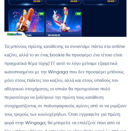
Τα μπόνους πρώτης κατάθεσης τα συναντάμε πάντα στα online
καζίνο, αλλά το αν ένας bookie θα προσφέρει ένα τέτοιο είναι
πραγματικά θέμα τύχης! Γι' αυτό το λόγο μείναμε εξαιρετικά
ικανοποιημένοι με την Wingaga που δεν προσφέρει μπόνους
μόνο στους παίκτες του καζίνο, αλλά και στους οπαδούς του
αθλητικού στοιχήματος, οι οποίοι θα προτιμούσαν πολύ
περισσότερο να ξοδέψουν την πρώτη τους κατάθεση
στοιχηματίζοντας σε ποδοσφαιρικούς αγώνες από το να γυρίζουν
τους τροχούς των κουλοχέρηδων. Όταν εγγραφείτε για πρώτη
φορά στην Wingaga, θα μπορείτε να επιλέξετε ποιο από τα