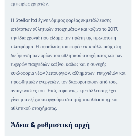
εμπειρίες χρηστών.
Η Stellar ltd έγινε νόμιμος φορέας εκμετάλλευσης
ιστότοπων αθλητικών στοιχημάτων και καζίνο το 2017,
την ίδια χρονιά που είδαμε την πρώτη της πρωτότυπη
πλατφόρμα. Η αφοσίωση του φορέα εκμετάλλευσης στη
διεύρυνση των ορίων του αθλητικού στοιχήματος και των
τυχερών παιχνιδιών καζίνο, καθώς και η συνεχής
κυκλοφορία νέων λειτουργιών, αθλημάτων, παιχνιδιών και
προωθητικών ενεργειών, τον διαφοροποιούν από τους
ανταγωνιστές του. Έτσι, ο φορέας εκμετάλλευσης έχει
γίνει μια εξέχουσα φιγούρα στα τμήματα iGaming και
αθλητικού στοιχήματος.
Άδεια & ρυθμιστική αρχή