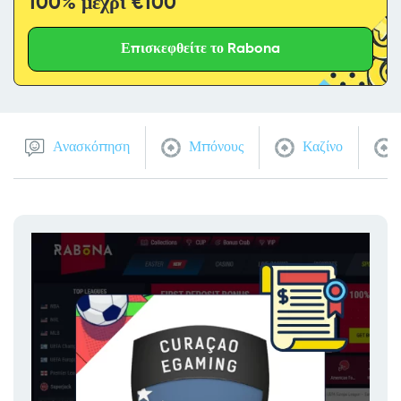
100% μέχρι €100
Επισκεφθείτε το Rabona
Ανασκόπηση
Μπόνους
Καζίνο