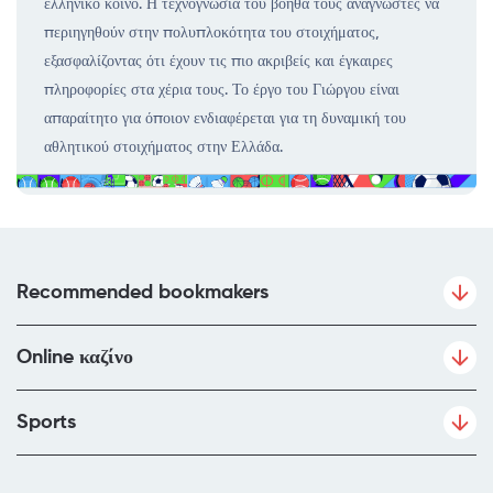
ελληνικό κοινό. Η τεχνογνωσία του βοηθά τους αναγνώστες να
περιηγηθούν στην πολυπλοκότητα του στοιχήματος,
εξασφαλίζοντας ότι έχουν τις πιο ακριβείς και έγκαιρες
πληροφορίες στα χέρια τους. Το έργο του Γιώργου είναι
απαραίτητο για όποιον ενδιαφέρεται για τη δυναμική του
αθλητικού στοιχήματος στην Ελλάδα.
Recommended bookmakers
Online καζίνο
Sports