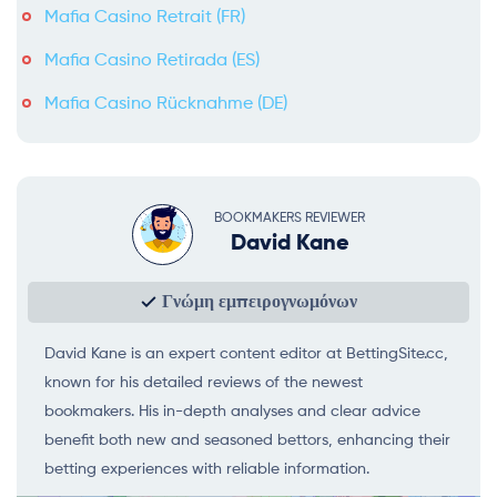
Mafia Casino Retrait (FR)
Mafia Casino Retirada (ES)
Mafia Casino Rücknahme (DE)
BOOKMAKERS REVIEWER
David Kane
Γνώμη εμπειρογνωμόνων
David Kane is an expert content editor at BettingSite.cc,
known for his detailed reviews of the newest
bookmakers. His in-depth analyses and clear advice
benefit both new and seasoned bettors, enhancing their
betting experiences with reliable information.