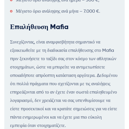
Μέγιστο όριο ανάληψης ανά ημέρα – 500 €;
Μέγιστο όριο ανάληψης ανά μήνα – 7.000 €.
Επαλήθευση Mafia
Συνεχίζοντας, είναι αναμφισβήτητα σημαντικό να
εξοικειωθείτε με τη διαδικασία επαλήθευσης στο Mafia
πριν ξεκινήσετε το ταξίδι σας στον κόσμο των αθλητικών
στοιχημάτων, ώστε να μπορείτε να αντιμετωπίσετε
οποιαδήποτε απρόοπτη κατάσταση αργότερα. Δεδομένου
ότι πολλά πράγματα που σχετίζονται με τις αναλήψεις
επηρεάζονται από το αν έχετε έναν σωστά επαληθευμένο
λογαριασμό, δεν χρειάζεται να σας υπενθυμίσουμε να
είστε προσεκτικοί και να κρατάτε σημειώσεις για να είστε
πάντα ενημερωμένοι και να έχετε μια πιο εύκολη
εμπειρία όταν στοιχηματίζετε.