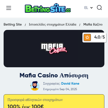
EL
Betting Site
Ιστοσελίδες στοιχημάτων Ελλάδα
Mafia Καζίνο
4.0/
5
Mafia Casino Απόσυρση
Συγγραφέας:
David Kane
Ενημερωμένο Sep 04, 2025
Προσφορά αθλητικών στοιχημάτων
100% έως 100€