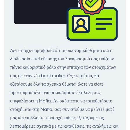
Δεν υπάρχει αμφιβολία ότι τα οικονομικά θέματα και η
διαδικασία επαλήθευσης του λογαριασμού σας παίζουν
πάντα καθοριστικό ρόλο στην επιτυχία των στοιχημάτων
σας σε έναν νέο bookmaker. Ως εκ τούτου, θα
εξετάσουμε όλα τα σχετικά θέματα, ώστε να είστε
προετοιμασμένοι για οποιαδήποτε έκπληξη σας
επιφυλάσσει η Mafia. Αν σκέφτεστε να τοποθετήσετε
στοιχήματα στη Mafia, σας συνιστούμε να μείνετε μαζί
μας και να δώσετε προσοχή καθώς εξετάζουμε τις
λεπτομέρειες σχετικά με τις καταθέσεις, τις αναλήψεις και