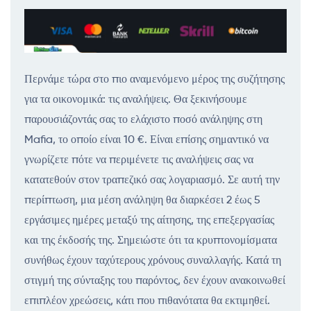
Περνάμε τώρα στο πιο αναμενόμενο μέρος της συζήτησης
για τα οικονομικά: τις αναλήψεις. Θα ξεκινήσουμε
παρουσιάζοντάς σας το ελάχιστο ποσό ανάληψης στη
Mafia, το οποίο είναι 10 €. Είναι επίσης σημαντικό να
γνωρίζετε πότε να περιμένετε τις αναλήψεις σας να
κατατεθούν στον τραπεζικό σας λογαριασμό. Σε αυτή την
περίπτωση, μια μέση ανάληψη θα διαρκέσει 2 έως 5
εργάσιμες ημέρες μεταξύ της αίτησης, της επεξεργασίας
και της έκδοσής της. Σημειώστε ότι τα κρυπτονομίσματα
συνήθως έχουν ταχύτερους χρόνους συναλλαγής. Κατά τη
στιγμή της σύνταξης του παρόντος, δεν έχουν ανακοινωθεί
επιπλέον χρεώσεις, κάτι που πιθανότατα θα εκτιμηθεί.