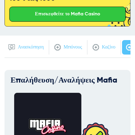
Επισκεφθείτε το Mafia Casino
Ανασκόπηση
Μπόνους
Καζίνο
Επαλήθευση/Αναλήψεις Mafia