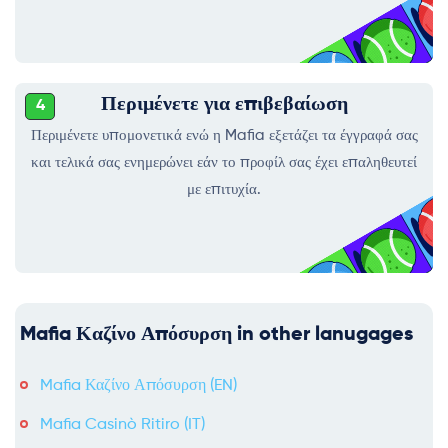
Περιμένετε για επιβεβαίωση
4
Περιμένετε υπομονετικά ενώ η Mafia εξετάζει τα έγγραφά σας
και τελικά σας ενημερώνει εάν το προφίλ σας έχει επαληθευτεί
με επιτυχία.
Mafia Καζίνο Απόσυρση in other lanugages
Mafia Καζίνο Απόσυρση (EN)
Mafia Casinò Ritiro (IT)