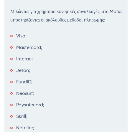
Μιλώντας για χρηματοοικονομικές συναλλαγές, στο Mafia
υποστηρίζονται οι ακόλουθες μέθοδοι πληρωμής:
Visa;
Mastercard;
Interac;
Jeton;
FundID;
Neosurf;
Paysafecard;
Skrill;
Neteller;