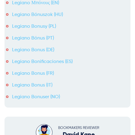
Legiano Μπόνους (EN)
Legiano Bónuszok (HU)
Legiano Bonusy (PL)
Legiano Bónus (PT)
Legiano Bonus (DE)
Legiano Bonificaciones (ES)
Legiano Bonus (FR)
Legiano Bonus (IT)
Legiano Bonuser (NO)
BOOKMAKERS REVIEWER
David Kane