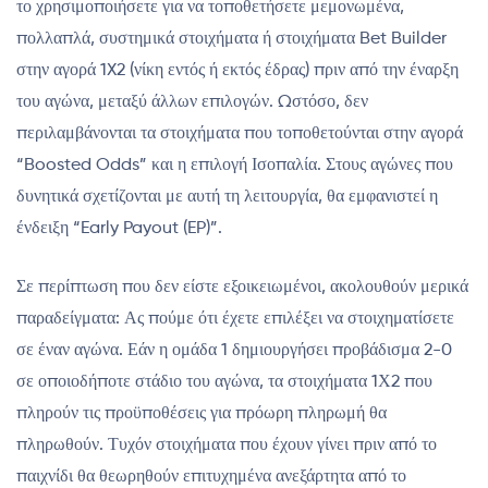
το χρησιμοποιήσετε για να τοποθετήσετε μεμονωμένα,
πολλαπλά, συστημικά στοιχήματα ή στοιχήματα Bet Builder
στην αγορά 1X2 (νίκη εντός ή εκτός έδρας) πριν από την έναρξη
του αγώνα, μεταξύ άλλων επιλογών. Ωστόσο, δεν
περιλαμβάνονται τα στοιχήματα που τοποθετούνται στην αγορά
“Boosted Odds” και η επιλογή Ισοπαλία. Στους αγώνες που
δυνητικά σχετίζονται με αυτή τη λειτουργία, θα εμφανιστεί η
ένδειξη “Early Payout (EP)”.
Σε περίπτωση που δεν είστε εξοικειωμένοι, ακολουθούν μερικά
παραδείγματα: Ας πούμε ότι έχετε επιλέξει να στοιχηματίσετε
σε έναν αγώνα. Εάν η ομάδα 1 δημιουργήσει προβάδισμα 2-0
σε οποιοδήποτε στάδιο του αγώνα, τα στοιχήματα 1Χ2 που
πληρούν τις προϋποθέσεις για πρόωρη πληρωμή θα
πληρωθούν. Τυχόν στοιχήματα που έχουν γίνει πριν από το
παιχνίδι θα θεωρηθούν επιτυχημένα ανεξάρτητα από το