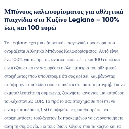
Μπόνους καλωσορίσματος για αθλητικά
παιχνίδια στο Καζίνο Legiano – 100%
έως και 100 ευρώ
Το Legiano έχει μια εξαιρετική εισαγωγική προσφορά που
ονομάζεται Αθλητικό Μπόνους Καλωσορίσματος. Αυτό είναι
ένα 100% για τις πρώτες αναπληρώσεις έως και 100 ευρώ και
είναι εξαιρετικό αν σας αρέσει η όλη εμπειρία του αθλητικού
στοιχήματος (που υποθέτουμε ότι σας αρέσει, λαμβάνοντας
υπόψη την ιστοσελίδα που επισκέπτεστε αυτή τη στιγμή). Για να
εκμεταλλευτείτε τη συμφωνία, ξεκινήστε κάνοντας μια κατάθεση
τουλάχιστον 20 EUR. Το πρώτο σας στοίχημα θα πρέπει να
είναι με αποδόσεις 1,50 ή υψηλότερες και θα πρέπει να
στοιχηματίσετε τουλάχιστον 1x προκειμένου να ενεργοποιήσετε
αυτή τη συμφωνία. Για τους ίδιους λόγους που τα καζίνο και τα