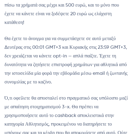
πίσω τα χρήματά σας μέχρι και 500 ευρώ, και το μόνο που
έχετε να κάνετε είναι να ξοδέψετε 20 ευρώ ως ελάχιστη
κατάθεση!
Θα έχετε το άνοιγμα για να συμμετάσχετε σε αυτό μεταξύ
Δευτέρας στις 00:01 GMT+3 και Κυριακής στις 23:59 GMT+3,
δεν χρειάζεται να κάνετε opt-in — απλά παίξτε. Έχετε τη
δυνατότητα να ζητήσετε επιστροφή χρημάτων για αθλητικά από
την ιστοσελίδα μία φορά την εβδομάδα μέσω email ή ζωντανής
συνομιλίας με το καζίνο.
Ό,τι οφείλετε θα αποσταλεί στο πραγματικό σας υπόλοιπο μαζί
με απαίτηση στοιχηματισμού 3-x. Θα πρέπει να
χρησιμοποιήσετε αυτό το cashback αποκλειστικά στην
κατηγορία Αθλητισμός, προκειμένου να διατηρήσετε το
μπόνους σας και τα κέρδη που θα αποκομίσετε από αυτό. Ούτε