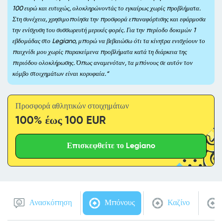
100 ευρώ και ευτυχώς, ολοκληρώνοντάς το εγκαίρως χωρίς προβλήματα.
Στη συνέχεια, χρησιμοποίησα την προσφορά επαναφόρτισης και εφάρμοσα
την ενίσχυση του συσσωρευτή μερικές φορές. Για την περίοδο δοκιμών 1
εβδομάδας στο Legiano, μπορώ να βεβαιώσω ότι τα κίνητρα ενισχύουν το
παιχνίδι μου χωρίς παρακείμενα προβλήματα κατά τη διάρκεια της
περιόδου ολοκλήρωσης. Όπως αναμενόταν, τα μπόνους σε αυτόν τον
κόμβο στοιχημάτων είναι κορυφαία.
Προσφορά αθλητικών στοιχημάτων
100% έως 100 EUR
Επισκεφθείτε το Legiano
Ανασκόπηση
Μπόνους
Καζίνο