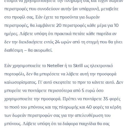
έτοιμοι να χρησιμοποιήσετε την πληρωμή σας και τυχόν δωρεάν
περιστροφές που συνοδεύουν αυτήν (αν υπάρχουν), μεταβείτε
στο προφίλ σας. Εάν έχετε τα προσόντα για δωρεάν
περιστροφές, θα λαμβάνετε 20 περιστροφές κάθε μέρα για 10
ημέρες. Λάβετε υπόψη ότι πρακτικά πετάτε κάθε παρτίδα αν
δεν την διεκδικήσετε εντός 24 ωρών από τη στιγμή που θα γίνει
διαθέσιμη – θα ακυρωθεί.
Εάν χρησιμοποιείτε το Neteller ή το Skrill ως ηλεκτρονικό
πορτοφόλι, δεν θα μπορέσετε να λάβετε αυτή την προσφορά
καλωσορίσματος. Γι' αυτό σκεφτείτε το πριν το κάνετε αυτό. Δεν
μπορείτε να ποντάρετε περισσότερα από 5 ευρώ όσο
χρησιμοποιείτε την προσφορά. Πρέπει να ποντάρετε 35 φορές
το ποσό του μπόνους και της πληρωμής και 40 φορές τα κέρδη
των δωρεάν περιστροφών σας για την απελευθέρωση του
μπόνους. Λάβετε υπόψη ότι τα διάφορα παιχνίδια θα σας