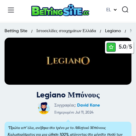
EL
Betting Site
Ιστοσελίδες στοιχημάτων Ελλάδα
Legiano
Μπ
5.0/
5
Legiano Μπόνους
Συγγραφέας:
David Kane
Ενημερωμένο Jul 11, 2024
Πρώτα απ’ όλα, ανέβηκα στο τρένο με το Αθλητικό Μπόνους
Καλωσορίσματος για μια ώθηση 100%, φτάνοντας στο μέγιστο ποσό των