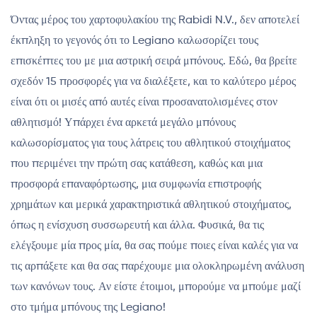
Όντας μέρος του χαρτοφυλακίου της Rabidi N.V., δεν αποτελεί
έκπληξη το γεγονός ότι το Legiano καλωσορίζει τους
επισκέπτες του με μια αστρική σειρά μπόνους. Εδώ, θα βρείτε
σχεδόν 15 προσφορές για να διαλέξετε, και το καλύτερο μέρος
είναι ότι οι μισές από αυτές είναι προσανατολισμένες στον
αθλητισμό! Υπάρχει ένα αρκετά μεγάλο μπόνους
καλωσορίσματος για τους λάτρεις του αθλητικού στοιχήματος
που περιμένει την πρώτη σας κατάθεση, καθώς και μια
προσφορά επαναφόρτωσης, μια συμφωνία επιστροφής
χρημάτων και μερικά χαρακτηριστικά αθλητικού στοιχήματος,
όπως η ενίσχυση συσσωρευτή και άλλα. Φυσικά, θα τις
ελέγξουμε μία προς μία, θα σας πούμε ποιες είναι καλές για να
τις αρπάξετε και θα σας παρέχουμε μια ολοκληρωμένη ανάλυση
των κανόνων τους. Αν είστε έτοιμοι, μπορούμε να μπούμε μαζί
στο τμήμα μπόνους της Legiano!