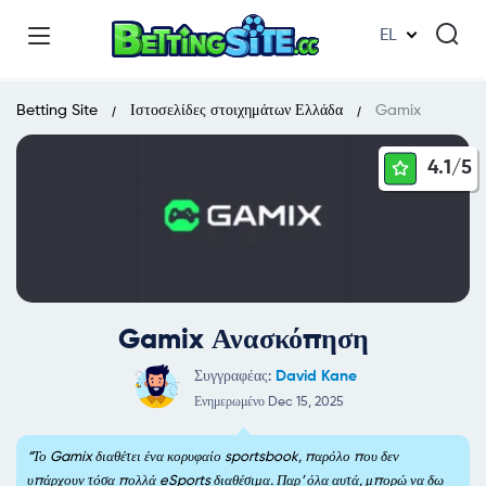
EL
Betting Site
Ιστοσελίδες στοιχημάτων Ελλάδα
Gamix
4.1/
5
Gamix Ανασκόπηση
Συγγραφέας:
David Kane
Ενημερωμένο Dec 15, 2025
Το Gamix διαθέτει ένα κορυφαίο sportsbook, παρόλο που δεν
υπάρχουν τόσα πολλά eSports διαθέσιμα. Παρ’ όλα αυτά, μπορώ να δω