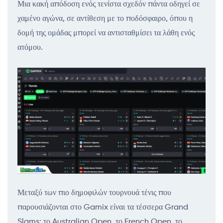
Μια κακή απόδοση ενός τενίστα σχεδόν πάντα οδηγεί σε
χαμένο αγώνα, σε αντίθεση με το ποδόσφαιρο, όπου η
δομή της ομάδας μπορεί να αντισταθμίσει τα λάθη ενός
ατόμου.
Μεταξύ των πιο δημοφιλών τουρνουά τένις που
παρουσιάζονται στο Gamix είναι τα τέσσερα Grand
Slams: το Australian Open, το French Open, το