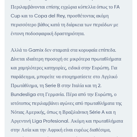
Περιλαμβάνονται επίσης εγχώρια κύπελλα όπως το FA
Cup και το Copa del Rey, προσθέτοντας ακόμη
περισσότερο βάθος κατά τη διάρκεια των περιόδων με
έντονη ποδοσφαιρική δραστηριότητα.
Αλλά το Gamix δεν σταματά στα κορυφαία επίπεδα.
Δίνεται ιδιαίτερη προσοχή σε μικρότερα πρωταθλήματα
και χαμηλότερες κατηγορίες, ειδικά στην Ευρώπη. Για
παράδειγμα, μπορείτε να στοιχηματίσετε στο Αγγλικό
Πρωτάθλημα, τη Serie B στην Ιταλία και τη 2.
Bundesliga στη Γερμανία. Πέρα από την Ευρώπη, ο
ιστότοπος περιλαμβάνει αγώνες από πρωταθλήματα της
Νότιας Αμερικής, όπως η Βραζιλιάνικη Série A και η
Αργεντινή Liga Profesional. Ακόμη και πρωταθλήματα
στην Ασία και την Αφρική είναι ευρέως διαθέσιμα,