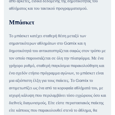
από αρκετές, ειδικά δεδομένης της δημοτικότητας του
αθλήματος και του τακτικού προγραμματισμού.
Μπάσκετ
Το μπάσκετ κατέχει σταθερή θέση μεταξύ των
σημαντικότερων αθλημάτων στο Gamix και η
δημοτικότητά του αντικατοπτρίζεται σαφώς στον τρόπο με
τον οποίο παρουσιάζεται σε όλη την πλατφόρμα. Με ένα
γρήγορο ρυθμό, σταθερή παγκόσμια παρακολούθηση και
ένα σχεδόν ετήσιο πρόγραμμα αγώνων, το μπάσκετ είναι
μια αξιόπιστη έλξη για τους παίκτες. Το Gamix το
αντιμετωπίζει ως ένα από τα κορυφαία αθλήματά του, με
ισχυρή κάλυψη που περιλαμβάνει τόσο εγχώριους όσο και
διεθνείς διαγωνισμούς. Είτε είστε περιστασιακός παίκτης
είτε κάποιος που παρακολουθεί στενά το άθλημα, θα