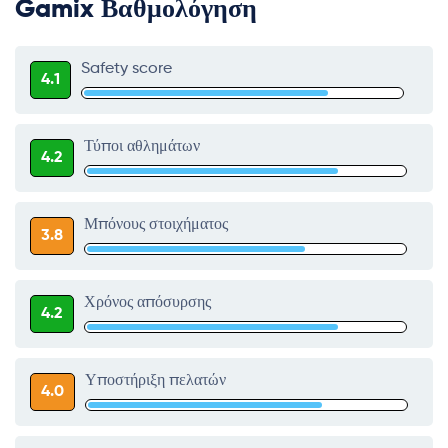
Gamix Βαθμολόγηση
Safety score
4.1
Τύποι αθλημάτων
4.2
Μπόνους στοιχήματος
3.8
Χρόνος απόσυρσης
4.2
Υποστήριξη πελατών
4.0