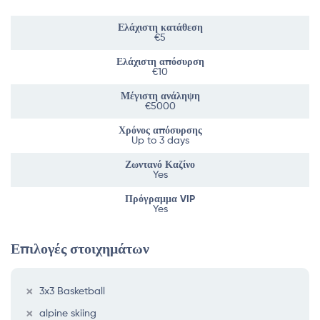
Ελάχιστη κατάθεση
€5
Ελάχιστη απόσυρση
€10
Μέγιστη ανάληψη
€5000
Χρόνος απόσυρσης
Up to 3 days
Ζωντανό Καζίνο
Yes
Πρόγραμμα VIP
Yes
Επιλογές στοιχημάτων
3x3 Basketball
alpine skiing