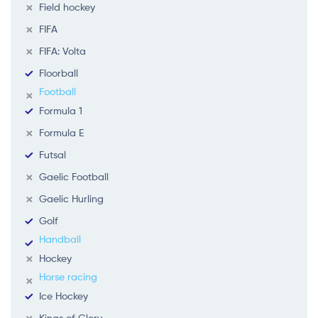
Field hockey
FIFA
FIFA: Volta
Floorball
Football
Formula 1
Formula E
Futsal
Gaelic Football
Gaelic Hurling
Golf
Handball
Hockey
Horse racing
Ice Hockey