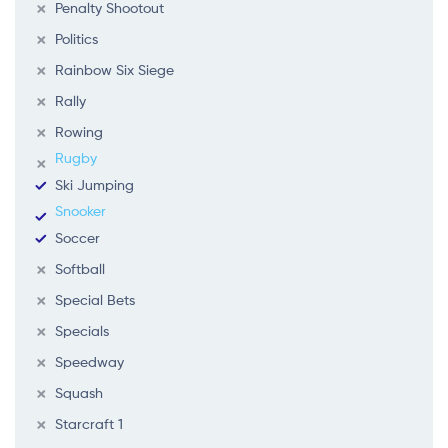
Penalty Shootout
Politics
Rainbow Six Siege
Rally
Rowing
Rugby
Ski Jumping
Snooker
Soccer
Softball
Special Bets
Specials
Speedway
Squash
Starcraft 1