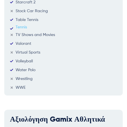
Starcraft 2
Stock Car Racing
Table Tennis
Tennis
TV Shows and Movies
Valorant
Virtual Sports
Volleyball
Water Polo
Wrestling
WWE
Αξιολόγηση Gamix Αθλητικά