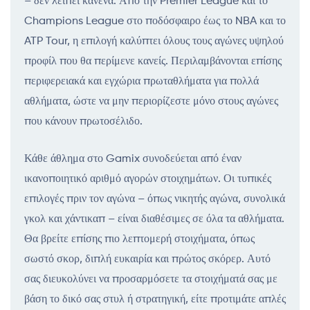
– δεν λείπει κανένα. Από την Premier League και το
Champions League στο ποδόσφαιρο έως το NBA και το
ATP Tour, η επιλογή καλύπτει όλους τους αγώνες υψηλού
προφίλ που θα περίμενε κανείς. Περιλαμβάνονται επίσης
περιφερειακά και εγχώρια πρωταθλήματα για πολλά
αθλήματα, ώστε να μην περιορίζεστε μόνο στους αγώνες
που κάνουν πρωτοσέλιδο.
Κάθε άθλημα στο Gamix συνοδεύεται από έναν
ικανοποιητικό αριθμό αγορών στοιχημάτων. Οι τυπικές
επιλογές πριν τον αγώνα – όπως νικητής αγώνα, συνολικά
γκολ και χάντικαπ – είναι διαθέσιμες σε όλα τα αθλήματα.
Θα βρείτε επίσης πιο λεπτομερή στοιχήματα, όπως
σωστό σκορ, διπλή ευκαιρία και πρώτος σκόρερ. Αυτό
σας διευκολύνει να προσαρμόσετε τα στοιχήματά σας με
βάση το δικό σας στυλ ή στρατηγική, είτε προτιμάτε απλές