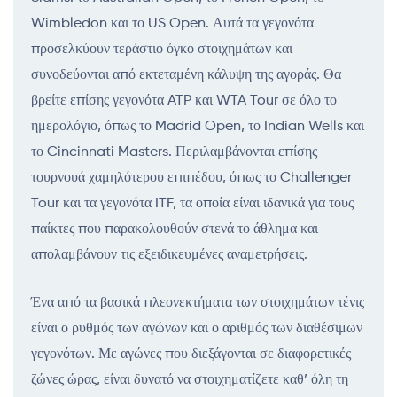
Wimbledon και το US Open. Αυτά τα γεγονότα
προσελκύουν τεράστιο όγκο στοιχημάτων και
συνοδεύονται από εκτεταμένη κάλυψη της αγοράς. Θα
βρείτε επίσης γεγονότα ATP και WTA Tour σε όλο το
ημερολόγιο, όπως το Madrid Open, το Indian Wells και
το Cincinnati Masters. Περιλαμβάνονται επίσης
τουρνουά χαμηλότερου επιπέδου, όπως το Challenger
Tour και τα γεγονότα ITF, τα οποία είναι ιδανικά για τους
παίκτες που παρακολουθούν στενά το άθλημα και
απολαμβάνουν τις εξειδικευμένες αναμετρήσεις.
Ένα από τα βασικά πλεονεκτήματα των στοιχημάτων τένις
είναι ο ρυθμός των αγώνων και ο αριθμός των διαθέσιμων
γεγονότων. Με αγώνες που διεξάγονται σε διαφορετικές
ζώνες ώρας, είναι δυνατό να στοιχηματίζετε καθ’ όλη τη