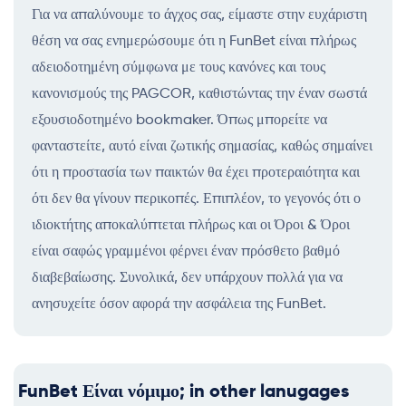
Για να απαλύνουμε το άγχος σας, είμαστε στην ευχάριστη
θέση να σας ενημερώσουμε ότι η FunBet είναι πλήρως
αδειοδοτημένη σύμφωνα με τους κανόνες και τους
κανονισμούς της PAGCOR, καθιστώντας την έναν σωστά
εξουσιοδοτημένο bookmaker. Όπως μπορείτε να
φανταστείτε, αυτό είναι ζωτικής σημασίας, καθώς σημαίνει
ότι η προστασία των παικτών θα έχει προτεραιότητα και
ότι δεν θα γίνουν περικοπές. Επιπλέον, το γεγονός ότι ο
ιδιοκτήτης αποκαλύπτεται πλήρως και οι Όροι & Όροι
είναι σαφώς γραμμένοι φέρνει έναν πρόσθετο βαθμό
διαβεβαίωσης. Συνολικά, δεν υπάρχουν πολλά για να
ανησυχείτε όσον αφορά την ασφάλεια της FunBet.
FunBet Είναι νόμιμο; in other lanugages