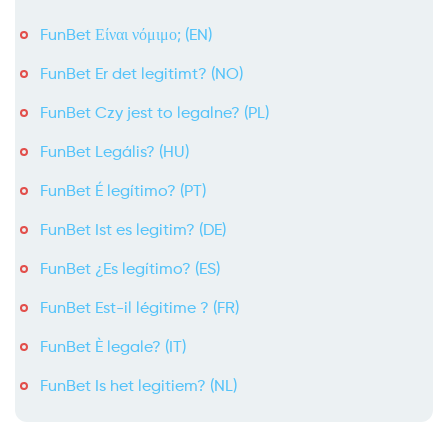
FunBet Είναι νόμιμο; (EN)
FunBet Er det legitimt? (NO)
FunBet Czy jest to legalne? (PL)
FunBet Legális? (HU)
FunBet É legítimo? (PT)
FunBet Ist es legitim? (DE)
FunBet ¿Es legítimo? (ES)
FunBet Est-il légitime ? (FR)
FunBet È legale? (IT)
FunBet Is het legitiem? (NL)