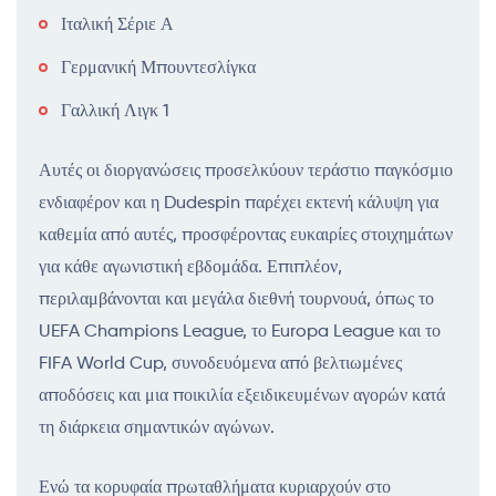
Ιταλική Σέριε Α
Γερμανική Μπουντεσλίγκα
Γαλλική Λιγκ 1
Αυτές οι διοργανώσεις προσελκύουν τεράστιο παγκόσμιο
ενδιαφέρον και η Dudespin παρέχει εκτενή κάλυψη για
καθεμία από αυτές, προσφέροντας ευκαιρίες στοιχημάτων
για κάθε αγωνιστική εβδομάδα. Επιπλέον,
περιλαμβάνονται και μεγάλα διεθνή τουρνουά, όπως το
UEFA Champions League, το Europa League και το
FIFA World Cup, συνοδευόμενα από βελτιωμένες
αποδόσεις και μια ποικιλία εξειδικευμένων αγορών κατά
τη διάρκεια σημαντικών αγώνων.
Ενώ τα κορυφαία πρωταθλήματα κυριαρχούν στο