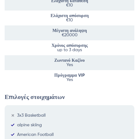
Ελάχιστη κατάθεση
€10
Ελάχιστη απόσυρση
€10
Μέγιστη ανάληψη
€20000
Χρόνος απόσυρσης
up to 3 days
Ζωντανό Καζίνο
Yes
Πρόγραμμα VIP
Yes
Επιλογές στοιχημάτων
3x3 Basketball
alpine skiing
American Football