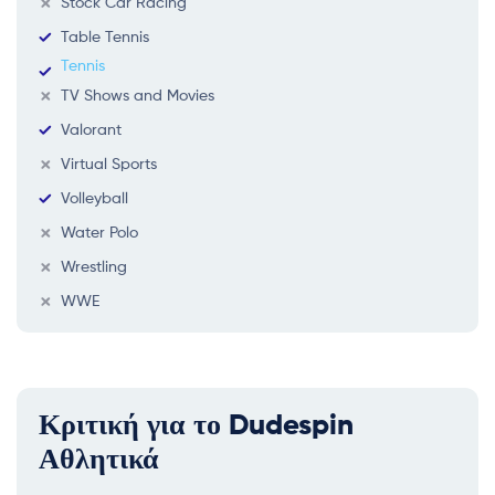
Stock Car Racing
Table Tennis
Tennis
TV Shows and Movies
Valorant
Virtual Sports
Volleyball
Water Polo
Wrestling
WWE
Κριτική για το Dudespin
Αθλητικά