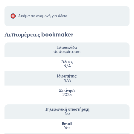
Ακόμα σε αναμονή για άδεια
Λεπτομέρειες bookmaker
Ιστοσελίδα
dudespin.com
Άδειες
N/A
Ιδιοκτήτης:
N/A
Ξεκίνησε
2025
Τηλεφωνική υποστήριξη
No
Email
Yes