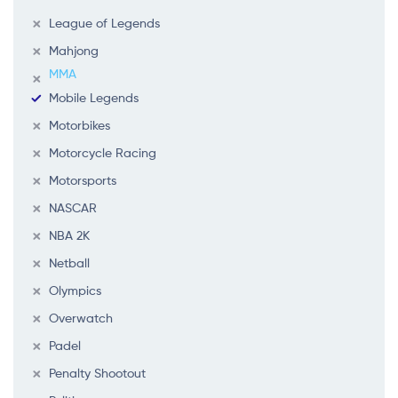
League of Legends
Mahjong
MMA
Mobile Legends
Motorbikes
Motorcycle Racing
Motorsports
NASCAR
NBA 2K
Netball
Olympics
Overwatch
Padel
Penalty Shootout