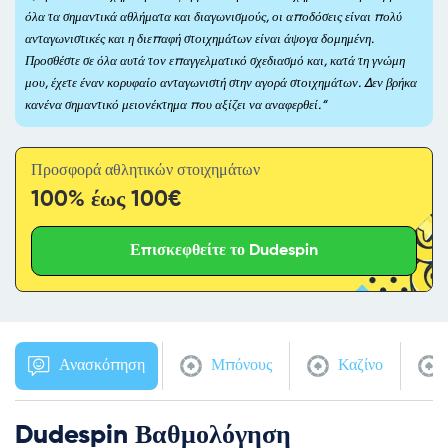
όλα τα σημαντικά αθλήματα και διαγωνισμούς, οι αποδόσεις είναι πολύ
ανταγωνιστικές και η διεπαφή στοιχημάτων είναι άψογα δομημένη.
Προσθέστε σε όλα αυτά τον επαγγελματικό σχεδιασμό και, κατά τη γνώμη
μου, έχετε έναν κορυφαίο ανταγωνιστή στην αγορά στοιχημάτων. Δεν βρήκα
κανένα σημαντικό μειονέκτημα που αξίζει να αναφερθεί.
Προσφορά αθλητικών στοιχημάτων
100% έως 100€
Επισκεφθείτε το Dudespin
Ανασκόπηση
Μπόνους
Καζίνο
Dudespin Βαθμολόγηση