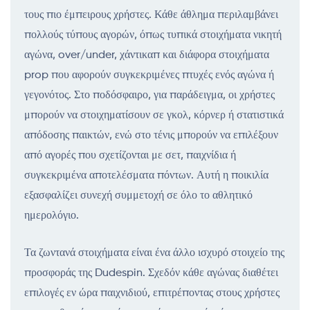
τους πιο έμπειρους χρήστες. Κάθε άθλημα περιλαμβάνει
πολλούς τύπους αγορών, όπως τυπικά στοιχήματα νικητή
αγώνα, over/under, χάντικαπ και διάφορα στοιχήματα
prop που αφορούν συγκεκριμένες πτυχές ενός αγώνα ή
γεγονότος. Στο ποδόσφαιρο, για παράδειγμα, οι χρήστες
μπορούν να στοιχηματίσουν σε γκολ, κόρνερ ή στατιστικά
απόδοσης παικτών, ενώ στο τένις μπορούν να επιλέξουν
από αγορές που σχετίζονται με σετ, παιχνίδια ή
συγκεκριμένα αποτελέσματα πόντων. Αυτή η ποικιλία
εξασφαλίζει συνεχή συμμετοχή σε όλο το αθλητικό
ημερολόγιο.
Τα ζωντανά στοιχήματα είναι ένα άλλο ισχυρό στοιχείο της
προσφοράς της Dudespin. Σχεδόν κάθε αγώνας διαθέτει
επιλογές εν ώρα παιχνιδιού, επιτρέποντας στους χρήστες