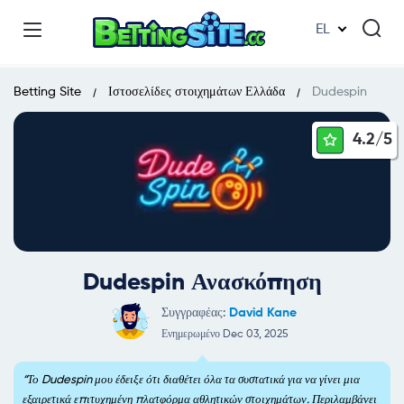
EL
Betting Site
Ιστοσελίδες στοιχημάτων Ελλάδα
Dudespin
4.2/
5
Dudespin Ανασκόπηση
Συγγραφέας:
David Kane
Ενημερωμένο Dec 03, 2025
Το Dudespin μου έδειξε ότι διαθέτει όλα τα συστατικά για να γίνει μια
εξαιρετικά επιτυχημένη πλατφόρμα αθλητικών στοιχημάτων. Περιλαμβάνει