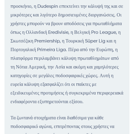
προσκήνιο, η Dudespin επεκτείνει την κάλυψή της και σε
μικρότερες και λιγότερο δημοσιευμένες διοργανώσεις. Οι
χρήστες μπορούν να βρουν αποδόσεις για πρωταθλήματα
όπως η Ολλανδική Eredivisie, η Βελγική Pro League, η
Σκωτσέζικη Premiership, η Τουρκική Süper Lig και η
Πορτογαλική Primeira Liga. Πέρα από την Ευρώπη, η
πλατφόρμα περιλαμβάνει κάλυψη πρωταθλημάτων από
τη Νότια Αμερική, την Ασία και ακόμη και χαμηλότερες
κατηγορίες σε μεγάλες ποδοσφαιρικές χώρες. Αυτή η
ευρεία κάλυψη εξασφαλίζει ότι οι παίκτες με
εξειδικευμένες προτιμήσεις ή συγκεκριμένα περιφερειακά
ενδιαφέροντα εξυπηρετούνται εξίσου.
Τα ζωντανά στοιχήματα είναι διαθέσιμα για κάθε
ποδοσφαιρικό αγώνα, επιτρέποντας στους χρήστες να