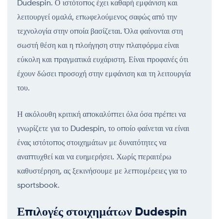
Dudespin. Ο ιστότοπος έχει καθαρή εμφάνιση και
λειτουργεί ομαλά, επωφελούμενος σαφώς από την
τεχνολογία στην οποία βασίζεται. Όλα φαίνονται στη
σωστή θέση και η πλοήγηση στην πλατφόρμα είναι
εύκολη και πραγματικά ευχάριστη. Είναι προφανές ότι
έχουν δώσει προσοχή στην εμφάνιση και τη λειτουργία
του.
Η ακόλουθη κριτική αποκαλύπτει όλα όσα πρέπει να
γνωρίζετε για το Dudespin, το οποίο φαίνεται να είναι
ένας ιστότοπος στοιχημάτων με δυνατότητες να
αναπτυχθεί και να ευημερήσει. Χωρίς περαιτέρω
καθυστέρηση, ας ξεκινήσουμε με λεπτομέρειες για το
sportsbook.
Επιλογές στοιχημάτων Dudespin