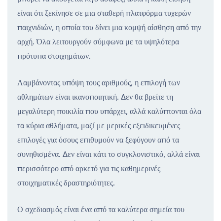
είναι ότι ξεκίνησε σε μια σταθερή πλατφόρμα τυχερών
παιχνιδιών, η οποία του δίνει μια κομψή αίσθηση από την
αρχή. Όλα λειτουργούν σύμφωνα με τα υψηλότερα
πρότυπα στοιχημάτων.
Λαμβάνοντας υπόψη τους αριθμούς, η επιλογή των
αθλημάτων είναι ικανοποιητική. Δεν θα βρείτε τη
μεγαλύτερη ποικιλία που υπάρχει, αλλά καλύπτονται όλα
τα κύρια αθλήματα, μαζί με μερικές εξειδικευμένες
επιλογές για όσους επιθυμούν να ξεφύγουν από τα
συνηθισμένα. Δεν είναι κάτι το συγκλονιστικό, αλλά είναι
περισσότερο από αρκετό για τις καθημερινές
στοιχηματικές δραστηριότητες.
Ο σχεδιασμός είναι ένα από τα καλύτερα σημεία του