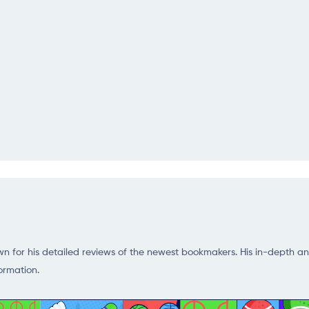
nown for his detailed reviews of the newest bookmakers. His in-depth
ormation.