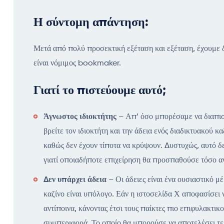
Η σύντομη απάντηση:
Μετά από πολύ προσεκτική εξέταση και εξέταση, έχουμε δι
είναι νόμιμος bookmaker.
Γιατί το πιστεύουμε αυτό;
Άγνωστος ιδιοκτήτης
– Απ’ όσο μπορέσαμε να διαπιστ
βρείτε τον ιδιοκτήτη και την άδεια ενός διαδικτυακού 
καθώς δεν έχουν τίποτα να κρύψουν. Δυστυχώς, αυτό δεν
γιατί οποιαδήποτε επιχείρηση θα προσπαθούσε τόσο αν
Δεν υπάρχει άδεια
– Οι άδειες είναι ένα ουσιαστικό μ
καζίνο είναι υπόλογο. Εάν η ιστοσελίδα Χ αποφασίσει 
αντίποινα, κάνοντας έτσι τους παίκτες πιο επιφυλακτικο
συμπεριφορά. Το οποίο θα μπορούσε να αποτελέσει τ