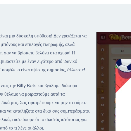
ίναι μια δύσκολη υπόθεση! Δεν χρειάζεται να
 μπόνους και επιλογές πληρωμής, αλλά
ναι σαν να βρίσκετε βελόνα στα άχυρα! Η
βιβαστείτε με έναν λιγότερο από ιδανικό
Η ασφάλεια είναι υψίστης σημασίας, άλλωστε!
ντας την Billy Bets και βγάλαμε διάφορα
θα θέλαμε να μοιραστούμε αυτά τα
ι δικά μας. Σας προτρέπουμε να μην τα πάρετε
να και να καταλήξετε στα δικά σας συμπεράσματα.
ελικά, πιστεύουμε ότι ο σωστός ιστότοπος για
πό το τι λένε οι άλλοι.