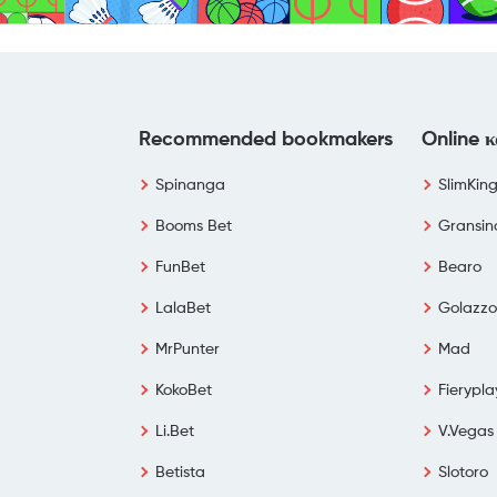
Recommended bookmakers
Online κ
Spinanga
SlimKin
Booms Bet
Gransin
FunBet
Bearo
LalaBet
Golazzo
MrPunter
Mad
KokoBet
Fierypla
Li.Bet
V.Vegas
Betista
Slotoro