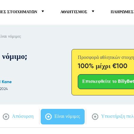
ΊΕΣ ΣΤΟΙΧΗΜΆΤΩΝ
ΑΘΛΗΤΙΣΜΌΣ
ΠΛΗΡΩΜΈ
ίναι νόμιμο;
 νόμιμο;
Προσφορά αθλητικών στοιχ
100% μέχρι €100
Επισκεφθείτε το BillyBe
d Kane
 2024
Απόσυρση
Είναι νόμιμο;
Υποστήριξη πελ