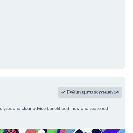
Γνώμη εμπειρογνωμόνων
 analyses and clear advice benefit both new and seasoned