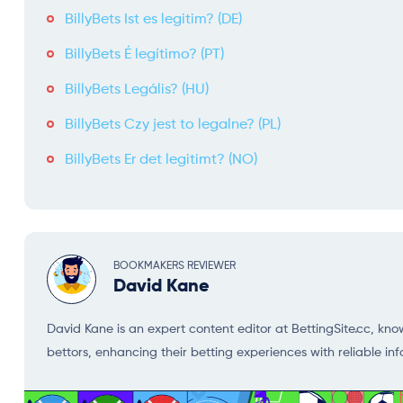
BillyBets Ist es legitim? (DE)
BillyBets É legítimo? (PT)
BillyBets Legális? (HU)
BillyBets Czy jest to legalne? (PL)
BillyBets Er det legitimt? (NO)
BOOKMAKERS REVIEWER
David Kane
David Kane is an expert content editor at BettingSite.cc, k
bettors, enhancing their betting experiences with reliable inf