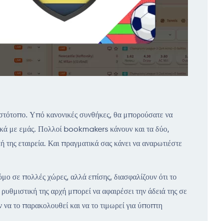
ιστότοπο. Υπό κανονικές συνθήκες, θα μπορούσατε να
ετικά με εμάς. Πολλοί bookmakers κάνουν και τα δύο,
ή της εταιρεία. Και πραγματικά σας κάνει να αναρωτιέστε
όμο σε πολλές χώρες, αλλά επίσης, διασφαλίζουν ότι το
ρυθμιστική της αρχή μπορεί να αφαιρέσει την άδειά της σε
αν να το παρακολουθεί και να το τιμωρεί για ύποπτη